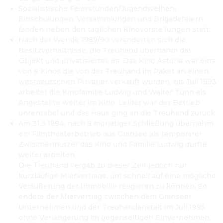
Sozialistische Feierstunden/Jugendweihen, 
Einschulungen, Versammlungen und Brigadefeiern 
fanden neben den täglichen Kinovorstellungen statt.
Nach der Wende 1989/90 veränderten sich die 
Besitzverhältnisse, die Treuhand übernahm das 
Objekt und privatisiertes es. Das Kino Astoria war eins 
von 9 Kinos die von der Treuhand im Paket an einen 
westdeutschen Privatier verkauft wurden, bis Juli 1993 
arbeitet die Kinofamilie Ludwig und Walter Tunn als 
Angestellte weiter im Kino. Leider war der Betrieb 
unrentabel und das Haus ging an die Treuhand zurück.
Am 31.3.1994, nach 8 monatiger Schließung übernahm 
ein Filmtheaterbetrieb aus Gransee als temporärer 
Zwischennutzer das Kino und Familie Ludwig durfte 
weiter arbeiten.

Die Treuhand vergab zu dieser Zeit jedoch nur 
kurzläufige Mietverträge, um schnell auf eine mögliche 
Veräußerung der Immobilie reagieren zu können. So 
endete der Mietvertrag zwischen dem Granseer 
Unternehmen und der Treuhandanstalt im Juli 1995 
ohne Verlängerung im gegenseitigen Einvernehmen.