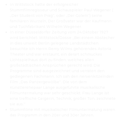
In Wittstock hatte der erfolgreicher 
Stummfilmregisseur und Schauspieler Paul Wegener ( 
„Der Student von Prag“, oder „Der Golem“) seine 
familiären Wurzeln, Der Großvater war der Kaufmann 
und Tuchfabrikant Wilhelm Wegener. 
In einer Düsseldorfer Zeitung vom 24.Oktober 1927 
wird berichtet: Wittstock/Dosse „Bei einem Abstecher 
in dies unweit Berlin gelegene Landstädtchen 
besuchte ich Herrn Remy Wilms gehörendes Astoria 
Theater und war erstaunt, ein derart schmuckes 
Lichtspielhaus dort zu finden, welches allen 
großstädtischen Ansprüchen gerecht wird. Die 
Programme sind ausgezeichnet und verraten den 
gediegenen Fachmann. Ich sah den nervenkitzelnden 
Film „Das Panzergewölbe“. Die von dem 
Künstlerehepaar Lange ausgeführte musikalische 
Filmuntermalung war sehr geschickt. Frau Lange ist 
eine treffliche Geigerin, Technik, großer Ton, zeichnete 
sie aus.“
Stummfilme mit musikalischer Filmuntermalung waren 
das Programm in den 20er und 30er Jahren.