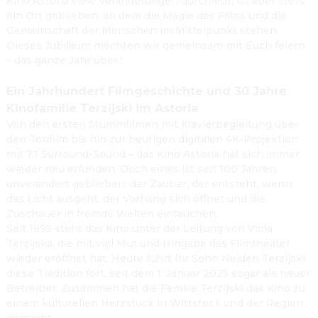
Kino Astoria viele Veränderungen durchlebt, ist aber stets 
ein Ort geblieben, an dem die Magie des Films und die 
Barrierefreies Kino
Gemeinschaft der Menschen im Mittelpunkt stehen. 
Dieses Jubiläum möchten wir gemeinsam mit Euch feiern 
Kinowerbung
– das ganze Jahr über !
Ein Jahrhundert Filmgeschichte und 30 Jahre 
Kinofamilie Terzijski im Astoria
Von den ersten Stummfilmen mit Klavierbegleitung über 
den Tonfilm bis hin zur heutigen digitalen 4K-Projektion 
mit 7.1 Surround-Sound – das Kino Astoria hat sich immer 
wieder neu erfunden. Doch eines ist seit 100 Jahren 
unverändert geblieben: der Zauber, der entsteht, wenn 
das Licht ausgeht, der Vorhang sich öffnet und die 
Zuschauer in fremde Welten eintauchen.

Seit 1995 steht das Kino unter der Leitung von Viola 
Terzijska, die mit viel Mut und Hingabe das Filmtheater 
wieder eröffnet hat. Heute führt ihr Sohn Neiden Terzijski 
diese Tradition fort, seit dem 1. Januar 2025 sogar als neuer 
Betreiber. Zusammen hat die Familie Terzijski das Kino zu 
einem kulturellen Herzstück in Wittstock und der Region 