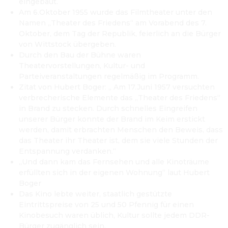
eingebaut.
Am 6.Oktober 1955 wurde das Filmtheater unter den 
Namen „Theater des Friedens“ am Vorabend des 7. 
Oktober, dem Tag der Republik, feierlich an die Bürger 
von Wittstock übergeben.
Durch den Bau der Bühne waren 
Theatervorstellungen, Kultur- und 
Parteiveranstaltungen regelmäßig im Programm.
Zitat von Hubert Boger: „ Am 17.Juni 1957 versuchten 
verbrecherische Elemente das „Theater des Friedens“ 
in Brand zu stecken. Durch schnelles Eingreifen 
unserer Bürger konnte der Brand im Keim erstickt 
werden, damit erbrachten Menschen den Beweis, dass 
das Theater ihr Theater ist, dem sie viele Stunden der 
Entspannung verdanken.“
„Und dann kam das Fernsehen und alle Kinoträume 
erfüllten sich in der eigenen Wohnung“ laut Hubert 
Boger 
Das Kino lebte weiter, staatlich gestützte 
Eintrittspreise von 25 und 50 Pfennig für einen 
Kinobesuch waren üblich, Kultur sollte jedem DDR-
Bürger zugänglich sein. 