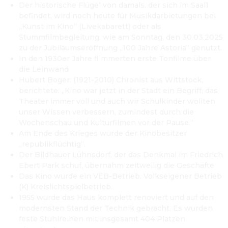
Der historische Flügel von damals, der sich im Saal1 
befindet, wird noch heute für Musikdarbietungen bei 
„Kunst im Kino“ (Livekabarett) oder als 
Stummfilmbegleitung, wie am Sonntag, den 30.03.2025 
zu der Jubiläumseröffnung „100 Jahre Astoria“ genutzt.
In den 1930er Jahre flimmerten erste Tonfilme über 
die Leinwand
Hubert Boger: (1921-2010) Chronist aus Wittstock, 
berichtete: „Kino war jetzt in der Stadt ein Begriff, das 
Theater immer voll und auch wir Schulkinder wollten 
unser Wissen verbessern, zumindest durch die 
Wochenschau und Kulturfilmen vor der Pause.“
Am Ende des Krieges wurde der Kinobesitzer 
„republikflüchtig“.
Der Bildhauer Lühnsdorf, der das Denkmal im Friedrich 
Ebert Park schuf, übernahm zeitweilig die Geschäfte
Das Kino wurde ein VEB-Betrieb, Volkseigener Betrieb 
(K) Kreislichtspielbetrieb.
1955 wurde das Haus komplett renoviert und auf den 
modernsten Stand der Technik gebracht. Es wurden 
feste Stuhlreihen mit insgesamt 404 Plätzen 