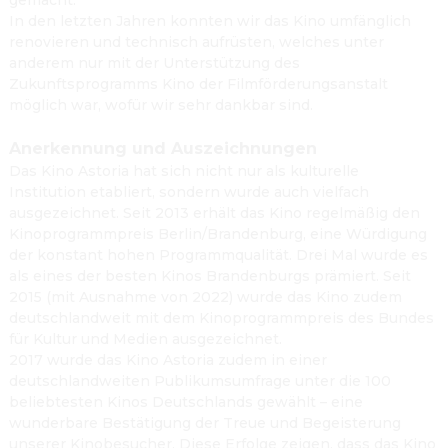
gemacht.

In den letzten Jahren konnten wir das Kino umfänglich 
renovieren und technisch aufrüsten, welches unter 
anderem nur mit der Unterstützung des 
Zukunftsprogramms Kino der Filmförderungsanstalt 
möglich war, wofür wir sehr dankbar sind.
Anerkennung und Auszeichnungen
Das Kino Astoria hat sich nicht nur als kulturelle 
Institution etabliert, sondern wurde auch vielfach 
ausgezeichnet. Seit 2013 erhält das Kino regelmäßig den 
Kinoprogrammpreis Berlin/Brandenburg, eine Würdigung 
der konstant hohen Programmqualität. Drei Mal wurde es 
als eines der besten Kinos Brandenburgs prämiert. Seit 
2015 (mit Ausnahme von 2022) wurde das Kino zudem 
deutschlandweit mit dem Kinoprogrammpreis des Bundes 
für Kultur und Medien ausgezeichnet.

2017 wurde das Kino Astoria zudem in einer 
deutschlandweiten Publikumsumfrage unter die 100 
beliebtesten Kinos Deutschlands gewählt – eine 
wunderbare Bestätigung der Treue und Begeisterung 
unserer Kinobesucher. Diese Erfolge zeigen, dass das Kino 