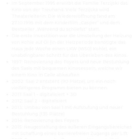
Im September 1995 erwirbt die Familie Terzijski das 
Kino von der Treuhand. Viola Terzijska wird 
Theaterleiterin. Die Wiedereröffnung fand am 
27.10.1995 mit dem Kinderfilm „Casper“ und dem 
Bestseller „Während du schliefst“ statt.
Die erste Investition war die Umstellung der Heizung 
von Kohle auf Öl (in der Heizperiode benötigte das 
Haus jede Woche einen LKW (W50) Kohle), ein 
unabdingbarer Schritt für das Überleben des Kinos.
1997: Renovierung des Foyers und neue Bestuhlung 
des Saals mit bequemen Kinosesseln, welche wir 
einem Kino in Celle abkauften
2002: Saal 2 entsteht (90 Plätze), um ein noch 
vielfältigeres Programm bieten zu können.
2011: Saal 1 - digitalisiert + 3D
2012: Saal 2 - digitalisiert
2013: Umbau von Saal 1 mit Aufstufung und neuer 
Bestuhlung (135 Plätze)
2014: Renovierung des Foyers
2015: Neugestaltung des äußeren Eingangsbereiches 
mit Schaffung eines barrierefreien Zugangs per Lift